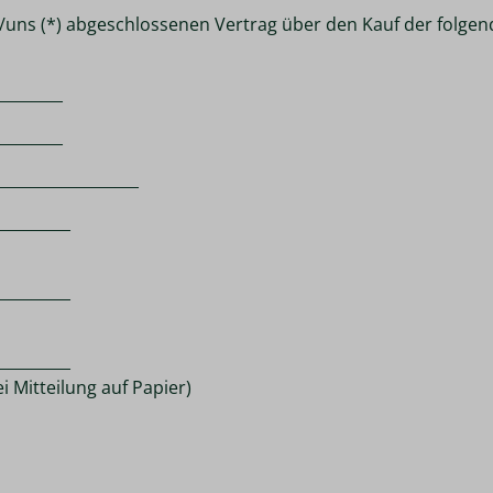
ir/uns (*) abgeschlossenen Vertrag über den Kauf der folgen
_________
_________
 __________________
__________
__________
__________
i Mitteilung auf Papier)