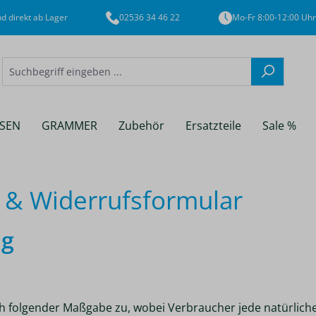
d direkt ab Lager
02536 34 46 22
Mo-Fr 8:00-12:00 Uhr
SEN
GRAMMER
Zubehör
Ersatzteile
Sale %
 & Widerrufsformular
ng
 folgender Maßgabe zu, wobei Verbraucher jede natürliche 