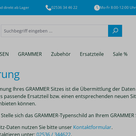
d direkt ab Lager
02536 34 46 22
Mo-Fr 8:00-12:00 Uhr
SEN
GRAMMER
Zubehör
Ersatzteile
Sale %
rung
immung Ihres GRAMMER Sitzes ist die Übermittlung der Dat
as passende Ersatzteil bzw. einen entsprechenden neuen Si
nbieten können.
er Stelle sich das GRAMMER-Typenschild an Ihrem GRAMMER S
itz-Daten nutzen Sie bitte unser
Kontaktformular
.
taktieren unter:
02536 / 344622
.