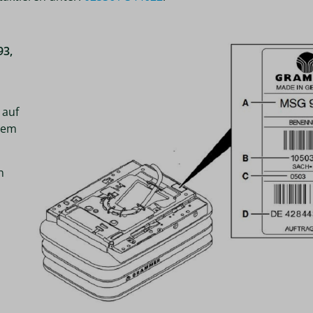
93,
 auf
dem
n