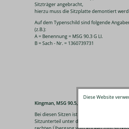
Sitzträger angebracht,
hierzu muss die Sitzplatte demontiert werd
Auf dem Typenschild sind folgende Angabe
(z.B.):
A = Benennung = MSG 90.3 G LI.
B = Sach - Nr. = 1360739731
Diese Website verwen
Kingman, MSG 90.5, MSG 90.6
Bei diesen Sitzen ist das Typenschild vorn 
Sitzunterteil unter dem Faltenbalg oder im
rechten Übergang vom Rücken zum Sitzkis