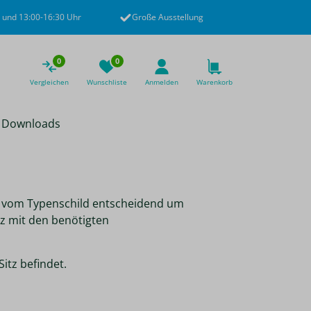
 und 13:00-16:30 Uhr
Große Ausstellung
0
0
Vergleichen
Wunschliste
Anmelden
Warenkorb
Downloads
en vom Typenschild entscheidend um
tz mit den benötigten
itz befindet.