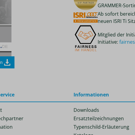
GRAMMER-Sortim
Ab sofort berei
neuen ISRI Ti Si
Mitglied der Ini
Initiative:
fairne
en
ervice
Informationen
t
Downloads
chpartner
Ersatzteilzeichnungen
ation
Typenschild-Erläuterung