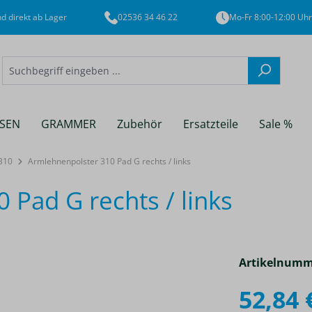
d direkt ab Lager
02536 34 46 22
Mo-Fr 8:00-12:00 Uhr
SEN
GRAMMER
Zubehör
Ersatzteile
Sale %
310
Armlehnenpolster 310 Pad G rechts / links
 Pad G rechts / links
Artikelnumm
52,84 