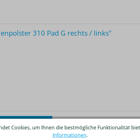
npolster 310 Pad G rechts / links"
ergleich hinzufügen
det Cookies, um Ihnen die bestmögliche Funktionalität bie
Informationen
.