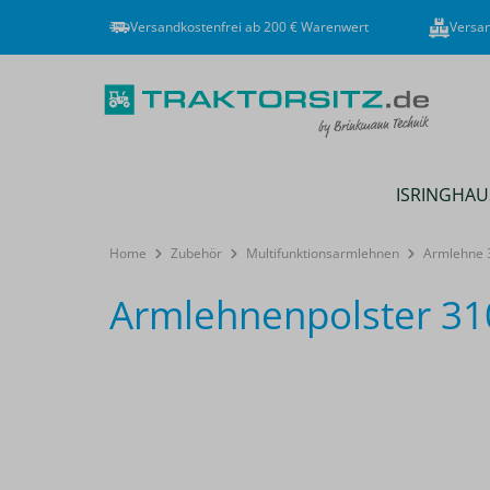
Versandkostenfrei ab 200 € Warenwert
Versan
ISRINGHAU
Home
Zubehör
Multifunktionsarmlehnen
Armlehne 
Armlehnenpolster 310
Bildergalerie überspringen