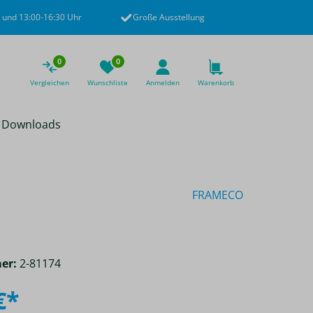
 und 13:00-16:30 Uhr
Große Ausstellung
0
0
Vergleichen
Wunschliste
Anmelden
Warenkorb
Downloads
FRAMECO
er:
2-81174
€*