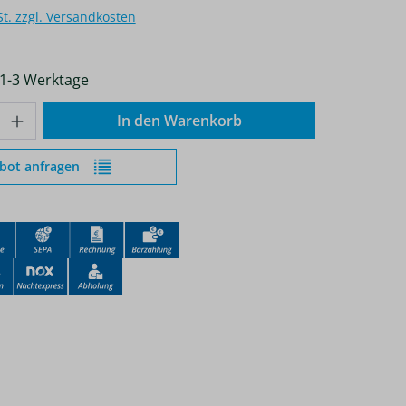
St. zzgl. Versandkosten
 1-3 Werktage
nzahl: Gib den gewünschten Wert ein od
In den Warenkorb
bot anfragen