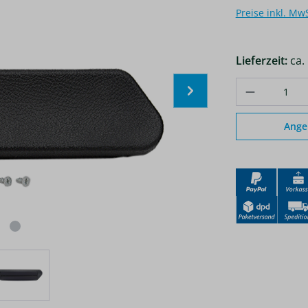
Preise inkl. Mw
Lieferzeit:
ca.
Produkt A
Ange