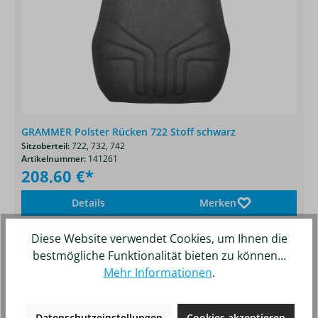
GRAMMER Polster Rücken 722 Stoff schwarz
Sitzoberteil:
722,
732,
742
Artikelnummer:
141261
208,60 €*
Details
Merken
Diese Website verwendet Cookies, um Ihnen die
Produktgalerie überspringen
Ähnliche Artikel
bestmögliche Funktionalität bieten zu können...
Mehr Informationen
.
Datenschutzeinstellungen
Cookies akzeptieren