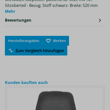
Sitzoberteil - Bezug: Stoff schwarz- Breite: 520 mm
Mehr
Bewertungen
Herstellerangaben
Merken
Zum Vergleich hinzufügen
Produktgalerie überspringen
Kunden kauften auch