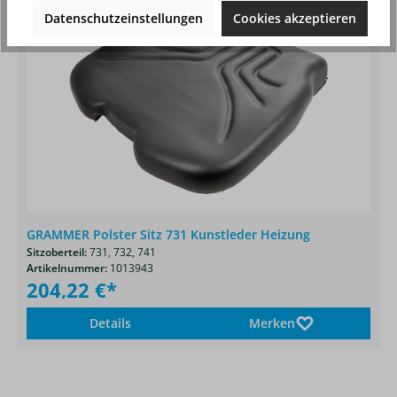
Datenschutzeinstellungen
Cookies akzeptieren
GRAMMER Polster Sitz 731 Kunstleder Heizung
Sitzoberteil:
731,
732,
741
Artikelnummer:
1013943
204,22 €*
Details
Merken