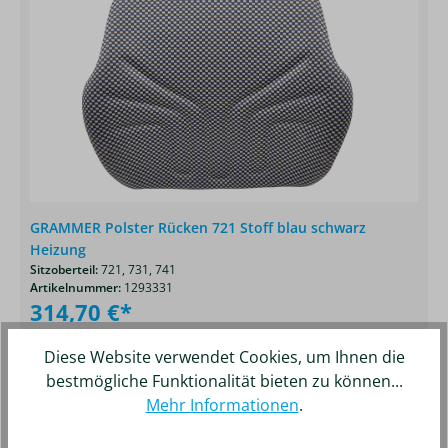
GRAMMER Polster Rücken 721 Stoff blau schwarz
Heizung
Sitzoberteil:
721,
731,
741
Artikelnummer:
1293331
314,70 €*
Details
Merken
Diese Website verwendet Cookies, um Ihnen die
bestmögliche Funktionalität bieten zu können...
Mehr Informationen
.
Produktgalerie überspringen
Kunden kauften auch