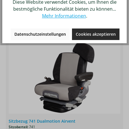
Diese Website verwendet Cookies, um Ihnen die
4.474,40 €*
bestmögliche Funktionalität bieten zu können...
Mehr Informationen
.
Details
Merken
Datenschutzeinstellungen
Cookies akzeptieren
Produktgalerie überspringen
Kunden kauften auch
Sitzbezug 741 Dualmotion Airvent
Sitzoberteil:
741