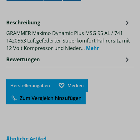
Beschreibung
GRAMMER Maximo Dynamic Plus MSG 95 AL / 741
1420563 Luftgefederter Superkomfort-Fahrersitz mit
12 Volt Kompressor und Nieder…
Mehr
Bewertungen
Herstellerangaben
Merken
Zum Vergleich hinzufügen
Produktgalerie überspringen
Ähnliche Artikel